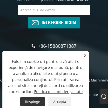
ÎNTREBARE ACUM
+86-15880871387
X
queena@hsdyeing.com
Folosim cookie-uri pentru a vă oferi o
experiență de navigare mai bună, pentru
a analiza traficul site-ului și pentru a
personaliza conținutul. Prin utilizarea
Copyright © 2024 Shishi Hongshun Printing and Dyeing Machinery
acestui site, sunteți de acord cu utilizarea
Co., Ltd. Toate drepturile rezervate.
cookie-urilor.
Politica de confidențialitate
Links
Sitemap
RSS
XML
Politica de confidențialitate
Respinge
Accepta