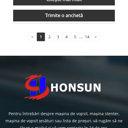
Trimite o anchetă
<
1
2
3
4
5
...
14
>
Pentru întrebări despre mașina de vopsit, mașina stenter,
mașina de vopsit țesături sau lista de prețuri, vă rugăm să ne
lăsați e-mailul și vă vom contacta în 24 de ore.